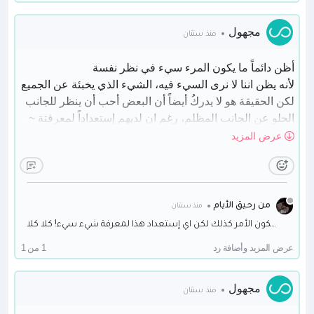
مجهول
منذ سنتان
أظن دائماً ما يكون المرء سيء في نظر نفسة
لأنه يظن اننا لا نرى السيء فيه، الشيء الذي يخبئة عن الجميع
لكن الحقيقة هو لا يدركُ أيضاً أن البعض أحب أن ينظر للجانب
الحلو عن الجانب المظلم، رغم ان لديهم إستعداداً لمعرفتة ~
عرض المزيد
في أي وضع؟
المسح على الرأس أم الإعتراف بالإحتراق؟
من رحيق الأيام
منذ سنتان
حقا ربما يكون الأمر كذلك لكن اي إستعداد هذا لمعرفة شيء سيء! كلا كلا !
عرض المزيد وأضافة رد
1 من 1
مجهول
منذ سنتان