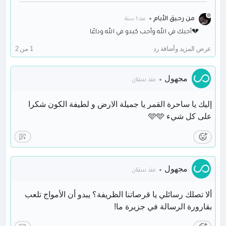
الشتاء؟ أغلقي شراعك جيدا و أبحري حتى لا تأخذك رياح البحر
لوجهة لا ترغبين بها، أو وجهي شراعك لحيث تريدين أنت يا
من رحيق الأيام
منذ 1 سنة
غالية 🌸
أحبك في الله وأحب كيدو في الله وداعًا💔
كيف هي أحوالك بعيدا عن الأمواج؟ أتبذلين جهدك؟ أمازلت
عرض المزيد وأضافة رد
1 من 2
على العهد للجنة أو تتكاسلين؟ أضمنت القبول أم رضيت
بالذبول؟ لا تجيبي علي بل افعلي على نفسك، صبرا صبرا فإنها
أيام تمر و الجائزة تستحق التعب يا غالية، نريد العودة لموطننا
مجهول
منذ سنتان
الأصلي فصبرا و عزما و قوة!🌸
إليك يا ساحرة القمر يا جميلة الارض و لطيفة الكون شكرا
على كل شيء 🩵🩵
مجهول
منذ سنتان
ألا تصلك رسائلي يا قرصاتنا الظريفة؟ يبدو أن الأمواج تلعب
بقارورة الرسالة في جزيرة ما!