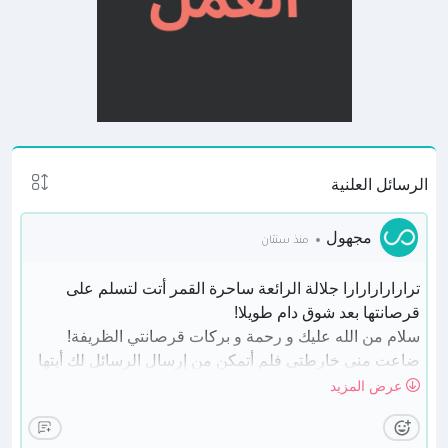
الرسائل العلنية
مجهول
منذ سنتان
ترارارارارارا جلالة الرائعة ساحرة القمر أتت لتسلم على
قرصانتها بعد شوق دام طويلا!
سلام من الله عليك و رحمة و بركات قرصانتي الظريفة!
ضاعت مني خارطتي فلم أتمكن من إرسال الرسائل لك أيتها
الغالية لكني كنت أستودعك الله و أرجو أن توصل الأسماك لك
عرض المزيد
حبي و شوقي و دعواتي!
كيف الحل أيتها القرصانة؟ كيف هو قاربك مع عواصف