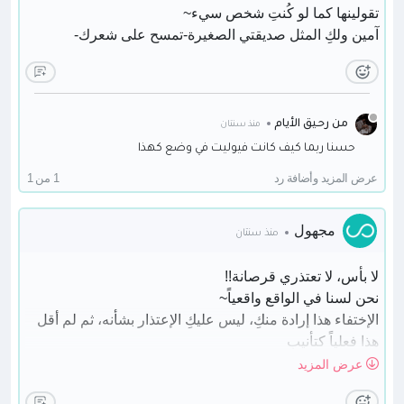
تقولينها كما لو كُنتِ شخص سيء~
آمين ولكِ المثل صديقتي الصغيرة-تمسح على شعرك-
من رحيق الأيام
منذ سنتان
حسنا ربما كيف كانت فيوليت في وضع كهذا
عرض المزيد وأضافة رد
1 من 1
مجهول
منذ سنتان
لا بأس، لا تعتذري قرصانة!!
نحن لسنا في الواقع واقعياً~
الإختفاء هذا إرادة منكِ، ليس عليكِ الإعتذار بشأنه، ثم لم أقل
هذا فعلياً كتأنيب
أقصد قُلتها لأخفف عنكِ ما تشعرين به فقط
عرض المزيد