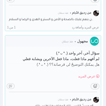
لو كُنتِ في الواقع واقعياً معي هنا كُنتُ لفعلتُ فعلياً أفعالاً
فعلية ʕ ꈍᴥꈍʔ
من رحيق الأيام
منذ سنتان
قيل لفيوليت أنها تحترق، لكن فيوليت نفت ذلك بقوة.
انت شخص جيد ادعو الله ان تبقي بخير و ان ينعم عليك بالصحة و الآمن و الستر و الهدى و الرضا و السلام
عرض المزيد وأضافة رد
1 من 1
أظنُ أنه حق
مجهول
منذ سنتان
سؤال آخر، آخر واحد (. ❛ ᴗ ❛.)
لم أفهم ماذا فعلت، ماذا فعل الآخرين ويشابة فعلي
هل يمكنكِ التوضيحُ لي قرصانة؟؟ (. ❛ ᴗ ❛.)
أيضاً لا أراها أنانية، بل حق~
عرض المزيد
من رحيق الأيام
منذ سنتان