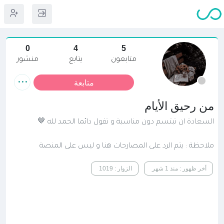
0
4
5
متابعون
يتابع
منشور
متابعة
من رحيق الأيام
السعادة ان تبتسم دون مناسبة و تقول دائما الحمد لله 🤎
ملاحظة : يتم الرد على المصارحات هنا و ليس على المنصة
أخر ظهور : منذ 1 شهر
الزوار : 1019