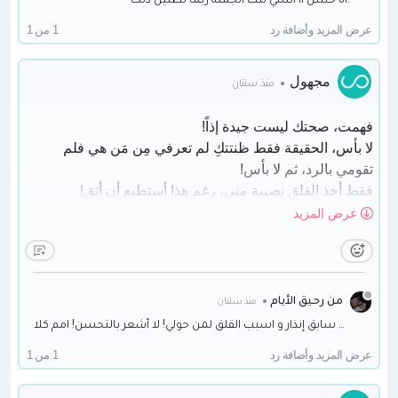
اه حسنٌ اا انسي تلك الجملة ربما تظنين ذلك!
عرض المزيد وأضافة رد
1 من 1
مجهول
منذ سنتان
فهمت، صحتك ليست جيدة إذاً!
لا بأس، الحقيقة فقط ظنتتكِ لم تعرفي مِن مَن هي فلم
تقومي بالرد، ثم لا بأس!
فقط أخذ القلق نصيبة مني، رغم هذا أستطيع أن أثق!
صحيح
عرض المزيد
إن كُنتِ تعرفين فيوليت آفرغاردن، أراكِ تشبهينها بطريقة ما
هل لازلتِ متغيبة عن المعهد؟
من رحيق الأيام
منذ سنتان
حقا انا اعتذر لأنني اقلقتك اختفي فجأة عن الانظار بدون سابق إنذار و اسبب القلق لمن حولي! لا أشعر بالتحسن! امم كلا
عرض المزيد وأضافة رد
1 من 1